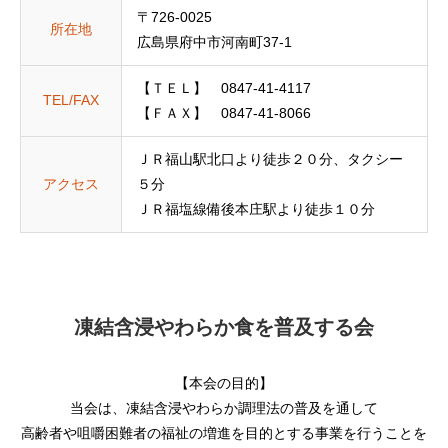
〒726-0025
所在地
広島県府中市河南町37-1
【ＴＥＬ】 0847-41-4117
TEL/FAX
【ＦＡＸ】 0847-41-8066
ＪＲ福山駅北口より徒歩２０分、タクシー
アクセス
５分
ＪＲ福塩線備後本庄駅より徒歩１０分
凍結含浸やわらか食を普及する会
【本会の目的】
当会は、凍結含浸やわらか調理法の普及を通して
高齢者や咀嚼困難者の福祉の増進を目的とする事業を行うことを