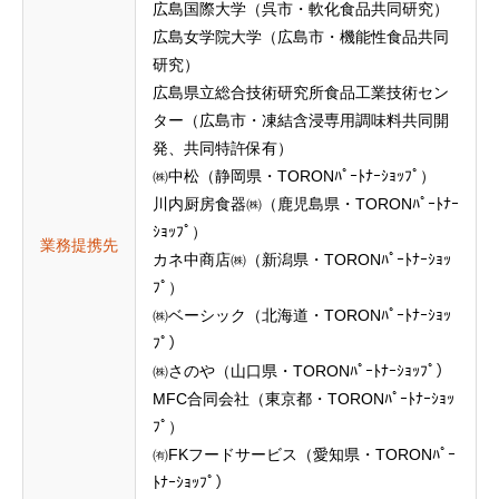
広島国際大学（呉市・軟化食品共同研究）
広島女学院大学（広島市・機能性食品共同
研究）
広島県立総合技術研究所食品工業技術セン
ター（広島市・凍結含浸専用調味料共同開
発、共同特許保有）
㈱中松（静岡県・TORONﾊﾟｰﾄﾅｰｼｮｯﾌﾟ）
川内厨房食器㈱（鹿児島県・TORONﾊﾟｰﾄﾅｰ
ｼｮｯﾌﾟ）
業務提携先
カネ中商店㈱（新潟県・TORONﾊﾟｰﾄﾅｰｼｮｯ
ﾌﾟ）
㈱ベーシック（北海道・TORONﾊﾟｰﾄﾅｰｼｮｯ
ﾌﾟ）
㈱さのや（山口県・TORONﾊﾟｰﾄﾅｰｼｮｯﾌﾟ）
MFC合同会社（東京都・TORONﾊﾟｰﾄﾅｰｼｮｯ
ﾌﾟ）
㈲FKフードサービス（愛知県・TORONﾊﾟｰ
ﾄﾅｰｼｮｯﾌﾟ）