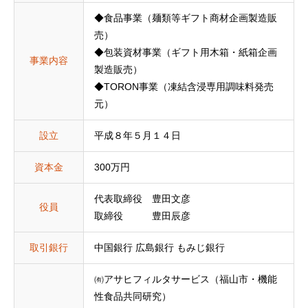
◆食品事業（麺類等ギフト商材企画製造販
売）
◆包装資材事業（ギフト用木箱・紙箱企画
事業内容
製造販売）
◆TORON事業（凍結含浸専用調味料発売
元）
設立
平成８年５月１４日
資本金
300万円
代表取締役 豊田文彦
役員
取締役 豊田辰彦
取引銀行
中国銀行 広島銀行 もみじ銀行
㈲アサヒフィルタサービス（福山市・機能
性食品共同研究）