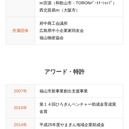
㈱宮源（和歌山市・TORONﾊﾟｰﾄﾅｰｼｮｯﾌﾟ）
西北貿易㈱（大阪市）
府中商工会議所
所属団体
広島県中小企業家同友会
福山物産協会
アワード・特許
2007年
福山市新事業創出支援事業
第１４回ひろぎんベンチャー助成金育成賞
2010年
金賞
2014年
平成25年度やまぎん地域企業助成金