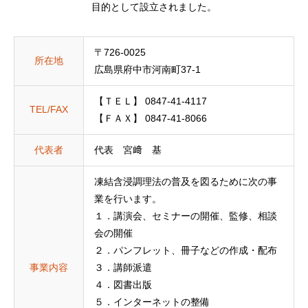
目的として設立されました。
〒726-0025
所在地
広島県府中市河南町37-1
【ＴＥＬ】 0847-41-4117
TEL/FAX
【ＦＡＸ】 0847-41-8066
代表者
代表 宮﨑 基
凍結含浸調理法の普及を図るために次の事
業を行います。
１．講演会、セミナーの開催、監修、相談
会の開催
２．パンフレット、冊子などの作成・配布
事業内容
３．講師派遣
４．図書出版
５．インターネットの整備