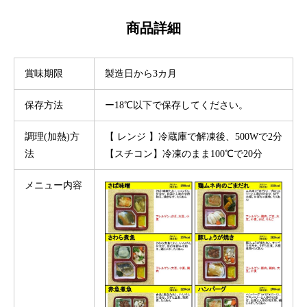
商品詳細
賞味期限
製造日から3カ月
保存方法
ー18℃以下で保存してください。
調理(加熱)方
【 レンジ 】冷蔵庫で解凍後、500Wで2分
法
【スチコン】冷凍のまま100℃で20分
メニュー内容